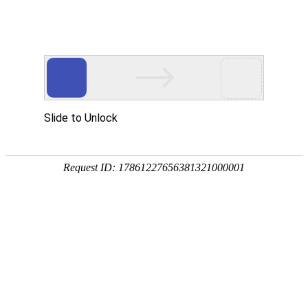
企业简介
组织架构
使命愿景
中材科技股份有限公司是经原国家经济贸易委员会批准，由原中
国中材集团公司作为主发起人，于2001年12月28日在国家工商行政管
理总局注册设立的股份制企业。2006年11月20日，中材科技股份有限