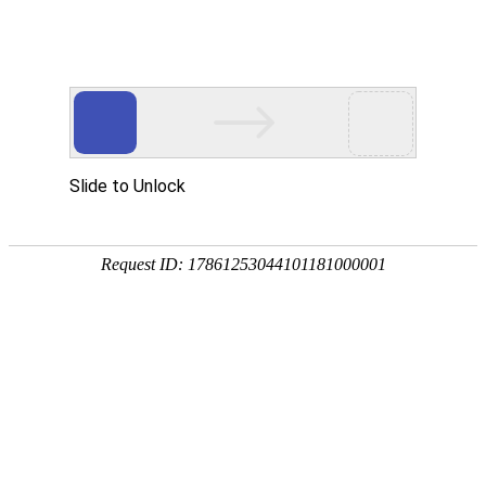
复合材料风电叶片
玻璃纤维及制品
锂电池隔膜
高压复合气瓶
过滤材料
特种纤维与复合材料
工程技术与装备