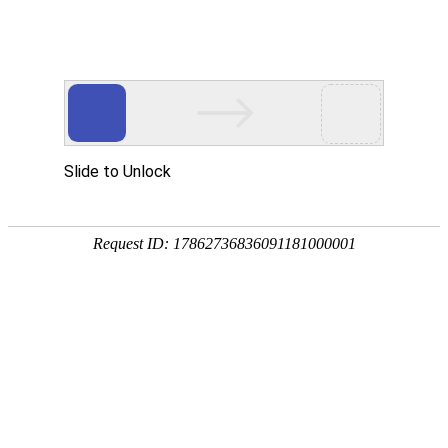
复合材料风电叶片
玻璃纤维及制品
锂电池隔膜
高压复合气瓶
过滤材料
特种纤维与复合材料
工程技术与装备