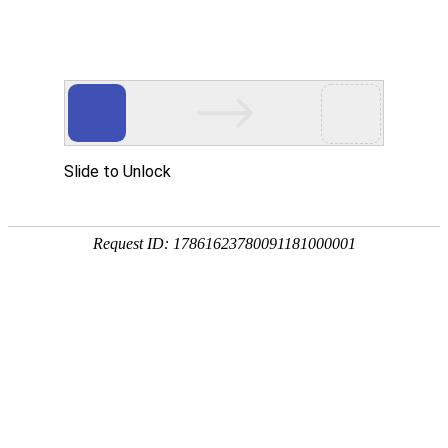
复合材料风电叶片
玻璃纤维及制品
锂电池隔膜
高压复合气瓶
过滤材料
特种纤维与复合材料
工程技术与装备