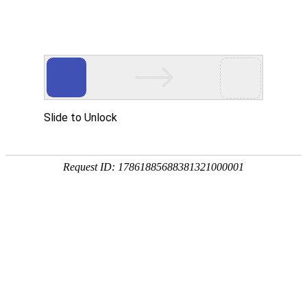
信息披露
互动平台
中材科技股份有限公司是经原国家经济贸易委员会批准，由原中国
中材集团公司作为主发起人，于2001年12月28日在国家工商行政管理