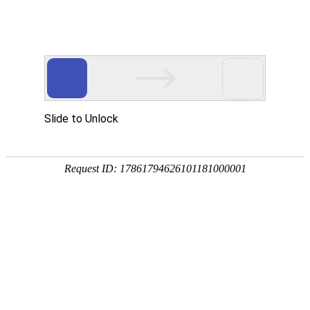
热点新闻
企业动态
集团要闻
公司公告
党的建设
安全环保
ESG报告
绿色发展
全球视野
先进无机纤维与复合材料全国重点实验室
中材科技苏州有限公司氢气瓶助力我国首列新能源智能城际
市域动车组全球发布
2024-11-08