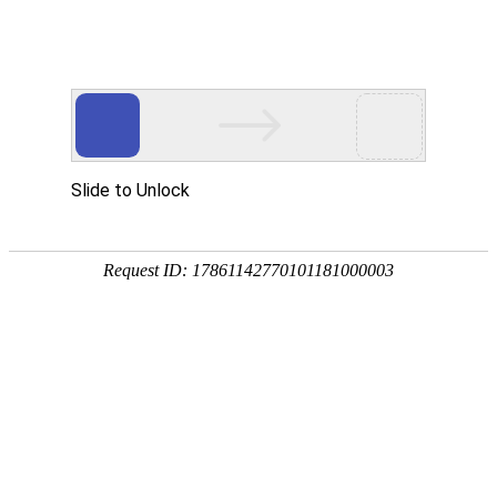
苏州有限党委中心组 召开党的十九届六中全会精神专题学习
（扩大）会议
11月26日，苏州有限党委中心组召开专题学习（扩大）会议，深
入学习贯彻党的十九届六中全会精神。会议由党委书记杨巍主持，公
司全体党政领导班子成员参加。