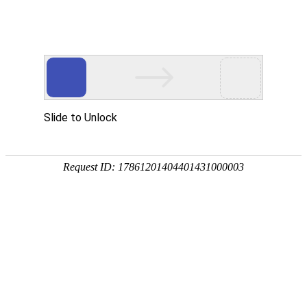
苏州中材非金属矿工业设计研究院有限公司
苏州中材非金属矿工业设计研究院有限公司
（英文：Suzhou
SINOMA design & research institute of non-metallic minerals industry co.
,ltd.）（以下简称公司）,1959年成立于北京，1965年迁至苏州，隶属
于原国家建筑材料工业局。2002年9月转制成立苏州中材非金属矿工业
设计研究院有限公司，注册资本5000万元，隶属于中材科技股份有限