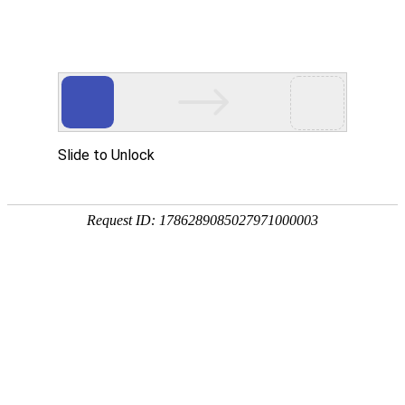
中材科技乔迁新址
中材科技股份有限公司总部于10月8日起搬迁至新办公地址，现将
变更后的办公地址及联系方式公告如下：\r\n办公地址：北京市海淀区
东升科技园北街6号院7号楼12层