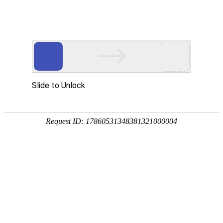
创新引领 转型发展 全力打造世界一流新材料龙头企业——中材
科技在山东滕州召开2018年度工作会议
1月28日，中材科技在山东滕州召开2018年度工作会议，会议传达
学习中国建材集团年度工作会议精神，认真总结回顾2017年度重点工
作，安排部署2018年主要工作任务。会议邀请到中国建材集团党委书