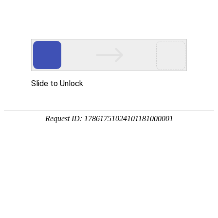
中材科技党委召开2017年度领导班子民主生活会
2月9日下午，中材科技党委召开2017年度领导班子民主生活会。中
材股份总裁、党委副书记彭建新，纪检监察部部长徐谦到会指导，中
材科技领导班子全体成员参加会议。会议由公司党委书记宋伯庐主持
会议。