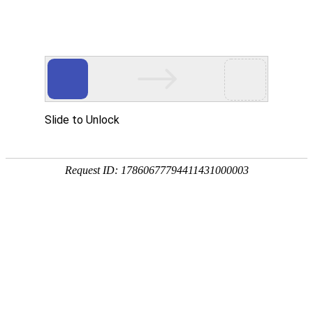
苏州有限开展消防安全演练
为进一步提高员工“预防为主，防消结合”意识，普及防火知识，
提高员工在火灾现场的疏散、逃生能力。4月19日，苏州有限组织开展
综合办公楼区域消防安全演练活动，演练分讲演与实操两个环节。苏
州有限全体员工、九江公司、成都有限在苏人员及众创空间外部租赁
人员均参加了此次演练活动。