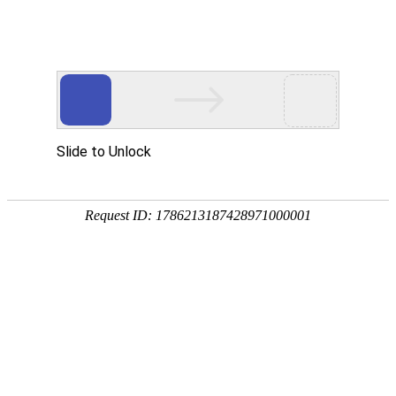
北玻有限举行首套智能风电叶片模具交付仪式
\r\n 9月8日，北玻有限在山东滕州公司科技成果转化基地，举行首
套智能风电叶片模具交付仪式。中材科技总裁刘颖、财务总监纪翔远
等总部领导，北玻有限董事长兼总经理赵俊山、副总经理方晓敏、总
经理助理孙秀英，中材叶片、苏非院、中材锂膜、膜材料等相关领
导，滕州市委、市政府、人大、政协以及各局委办、乡镇、街道主要