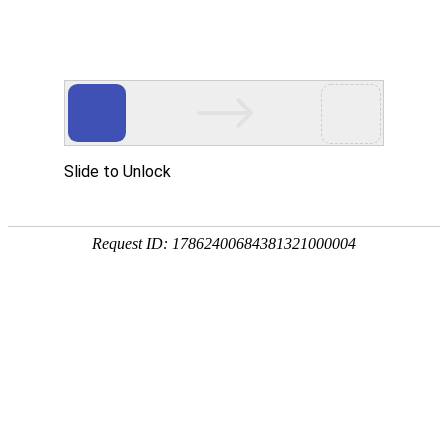
企业简介
组织架构
使命愿景
中材科技股份有限公司是经原国家经济贸易委员会批准，由原中国
中材集团公司作为主发起人，于2001年12月28日在国家工商行政管理