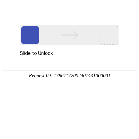
中材科技（苏州）有限公司
中材科技（苏州）有限公司成立于2004年，隶属于中国建材集团旗
下的中材科技股份有限公司，是国家高新技术企业、国家专精特新“小
巨人”企业。以燃料电池氢气瓶、加氢站储氢容器、移动式运氢集装
箱、压缩天然气气瓶及高端工业气体储运装备为主营业务。